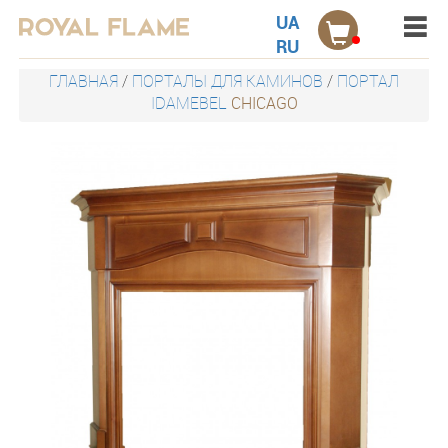
Menu
Акции
UA
RU
Электрокамины настенные
ГЛАВНАЯ
/
ПОРТАЛЫ ДЛЯ КАМИНОВ
/
ПОРТАЛ
IDAMEBEL
CHICAGO
Электрокамины встраиваемые
Порталы для электрокаминов
Каминокомплекты
Дровницы
Защитные экраны
Наборы
Контакты