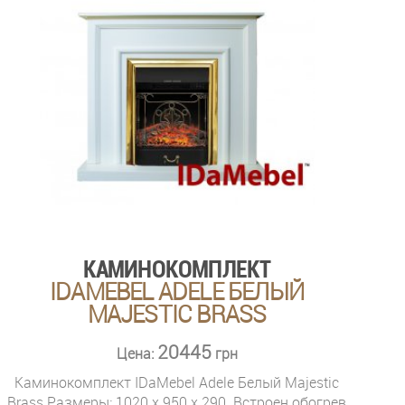
КАМИНОКОМПЛЕКТ
IDAMEBEL ADELE БЕЛЫЙ
MAJESTIC BRASS
20445
Цена:
грн
Каминокомплект IDaMebel Adele Белый Majestic
Brass Размеры: 1020 x 950 x 290. Встроен обогрев