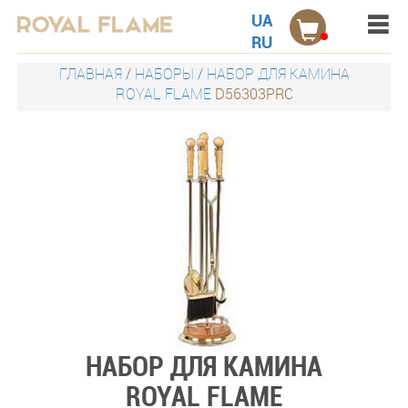
Menu
Акции
UA
RU
Электрокамины настенные
ГЛАВНАЯ
/
НАБОРЫ
/
НАБОР ДЛЯ КАМИНА
ROYAL FLAME
D56303PRC
Электрокамины встраиваемые
Порталы для электрокаминов
Каминокомплекты
Дровницы
Защитные экраны
Наборы
НАБОР ДЛЯ КАМИНА
Контакты
ROYAL FLAME