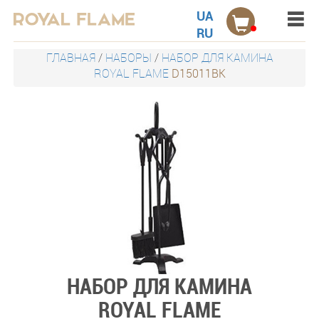
Menu
Акции
UA
RU
Электрокамины настенные
ГЛАВНАЯ
/
НАБОРЫ
/
НАБОР ДЛЯ КАМИНА
ROYAL FLAME
D15011BK
Электрокамины встраиваемые
Порталы для электрокаминов
Каминокомплекты
Дровницы
Защитные экраны
Наборы
НАБОР ДЛЯ КАМИНА
Контакты
ROYAL FLAME