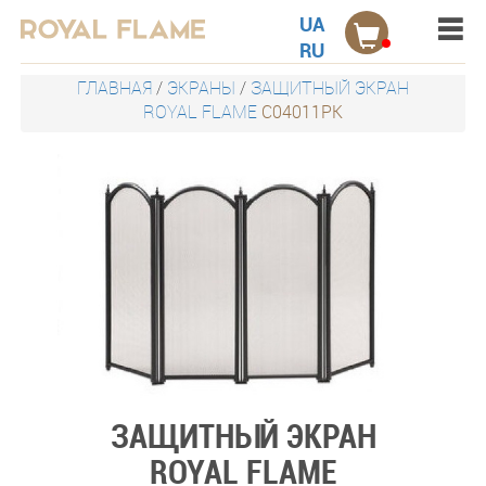
Menu
Акции
UA
RU
Электрокамины настенные
ГЛАВНАЯ
/
ЭКРАНЫ
/
ЗАЩИТНЫЙ ЭКРАН
ROYAL FLAME
C04011PK
Электрокамины встраиваемые
Порталы для электрокаминов
Каминокомплекты
Дровницы
Защитные экраны
Наборы
ЗАЩИТНЫЙ ЭКРАН
Контакты
ROYAL FLAME