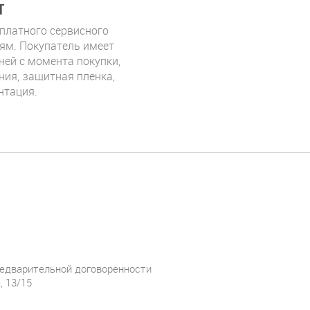
Т
платного сервисного
ям. Покупатель имеет
ней с момента покупки,
ния, защитная пленка,
нтация.
редварительной договоренности
, 13/15