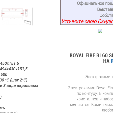
Официальное пред
Выстав
Собств
Уточните свою Скидку
ROYAL FIRE BI 60
НА
450x151,5
494x430x151,5
1500
Электрокамин R
30 °C (шаг 2°C)
и 3 вида акриловых
Электрокамин Royal Fir
по контуру. В ком
)
кристаллов и набо
меняются. Камин можн
сть
любом