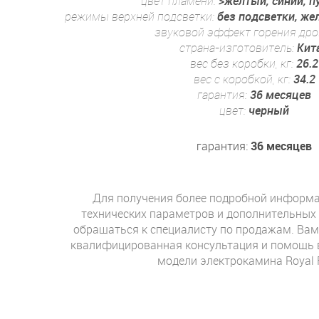
цвет пламени:
>желтый, синий, 
режимы верхней подсветки:
без подсветки, же
звуковой эффект горения дро
страна-изготовитель:
Кит
вес без коробки, кг:
26.2
вес с коробкой, кг:
34.2
гарантия:
36 месяцев
цвет:
черный
гарантия:
36 месяцев
Для получения более подробной информа
технических параметров и дополнительных
обращаться к специалисту по продажам. Вам
квалифицированная консультация и помощь 
модели электрокамина Royal 