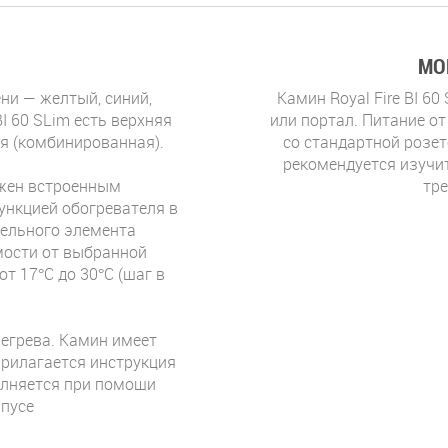
МО
ени — желтый, синий,
Камин Royal Fire BI 6
I 60 SLim есть верхняя
или портал. Питание о
я (комбинированная).
со стандартной розе
рекомендуется изучи
абжен встроенным
тре
ункцией обогревателя в
тельного элемента
имости от выбранной
т 17°C до 30°C (шаг в
регрева. Камин имеет
прилагается инструкция
олняется при помощи
рпусе