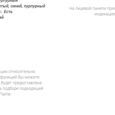
пурпурный
лтый, синий, пурпурный
На лицевой панели при
в:
Есть
индикацие
ай
ции относительно
 функций Вы можете
 будет предоставлена
в подборе подходящей
Flame.