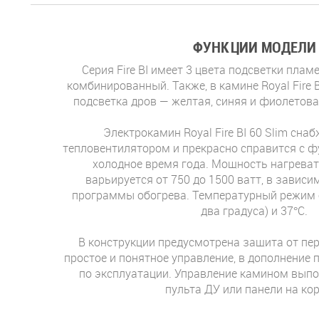
ФУНКЦИИ МОДЕЛИ
Серия Fire BI имеет 3 цвета подсветки плам
комбинированный. Также, в камине Royal Fire B
подсветка дров — желтая, синяя и фиолетова
Электрокамин Royal Fire BI 60 Slim сн
тепловентилятором и прекрасно справится с ф
холодное время года. Мощность нагрева
варьируется от 750 до 1500 ватт, в завис
программы обогрева. Температурный режим о
два градуса) и 37°C.
В конструкции предусмотрена защита от пе
простое и понятное управление, в дополнение 
по эксплуатации. Управление камином вып
пульта ДУ или панели на ко