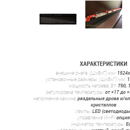
ХАРАКТЕРИСТИКИ
внешние очага, (ШхВхГ) мм:
1524x
установочные размеры, (ШхВхГ) мм:
1
мощность нагрева, Вт:
750, 
регулировка температуры:
от +17 до +
наполнение камина:
раздельные дрова и/ил
кристаллов
лампы:
LED (светодиоды
управление Wi-Fi:
опция
индикатор температуры:
Е