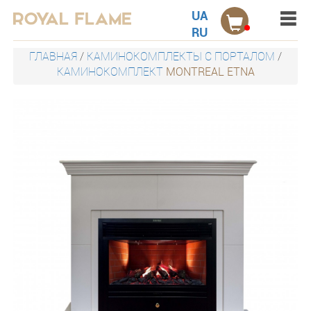
Menu
Акции
UA
RU
Электрокамины настенные
ГЛАВНАЯ
/
КАМИНОКОМПЛЕКТЫ С ПОРТАЛОМ
/
КАМИНОКОМПЛЕКТ
MONTREAL ETNA
Электрокамины встраиваемые
Порталы для электрокаминов
Каминокомплекты
Дровницы
Защитные экраны
Наборы
Контакты