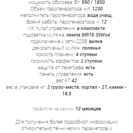
мощность обогрева, Вт:
950 / 1850
Объем парогенератора, мл:
1230
Наполнитель парогенератора:
вода очищ.
Время работы парогенератора, ч:
12
ИК пульт управления:
в комплекте
подсветка муляжа:
лампа MR16 35Wx4
подключение к сети 220В:
вилка
декоративный муляж:
поленья
яркость пламени:
4 ступени
громкость эффектов:
2 ступени
защита от перегрева:
есть
панель управления:
есть
вес КГ:
42
вес в упаковке, кг:
2 грузо-места: портал - 27, камин -
18,5
гарантия на камин:
12 месяцев
Для получения более подробной информации
относительно технических параметров и