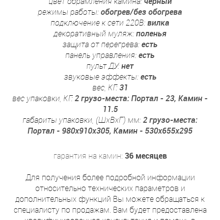
цвет обрамления камина:
черный
режимы работы:
обогрев/без обогрева
подключение к сети 220В:
вилка
декоративный муляж:
поленья
защита от перегрева:
есть
панель управления:
есть
пульт ДУ:
нет
звуковые эффекты:
есть
вес, КГ:
31
вес упаковки, КГ:
2 грузо-места: Портал - 23, Камин -
11.5
габариты упаковки, (ШхВхГ) мм:
2 грузо-места:
Портал - 980x910x305, Камин - 530x655x295
гарантия на камин:
36 месяцев
Для получения более подробной информации
относительно технических параметров и
дополнительных функций Вы можете обращаться к
специалисту по продажам. Вам будет предоставлена