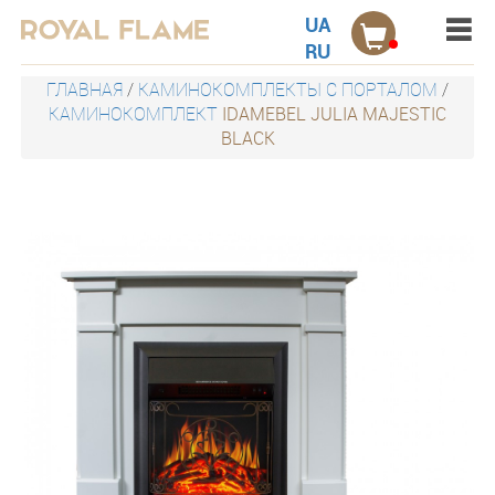
Menu
Акции
UA
RU
Электрокамины настенные
ГЛАВНАЯ
/
КАМИНОКОМПЛЕКТЫ С ПОРТАЛОМ
/
КАМИНОКОМПЛЕКТ
IDAMEBEL JULIA MAJESTIC
Электрокамины встраиваемые
BLACK
Порталы для электрокаминов
Каминокомплекты
Дровницы
Защитные экраны
Наборы
Контакты