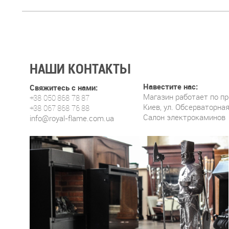
НАШИ КОНТАКТЫ
Навестите нас:
Свяжитесь с нами:
Магазин работает по п
+38 050 868 78 87
Киев, ул. Обсерваторная
+38 067 868 76 88
Салон электрокаминов
info@royal-flame.com.ua