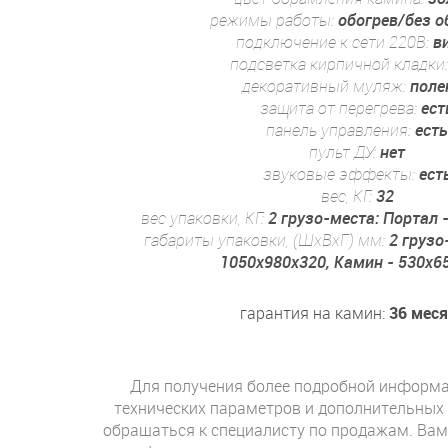
режимы работы:
обогрев/без о
подключение к сети 220В:
в
подсветка кирпичной кладки
декоративный муляж:
поле
защита от перегрева:
ест
панель управления:
ест
пульт ДУ:
нет
звуковые эффекты:
ест
вес, КГ:
32
вес упаковки, КГ:
2 грузо-места: Портал -
габариты упаковки, (ШхВхГ) мм:
2 грузо
1050x980x320, Камин - 530x6
гарантия на камин:
36 мес
Для получения более подробной информа
технических параметров и дополнительных
обращаться к специалисту по продажам. Вам