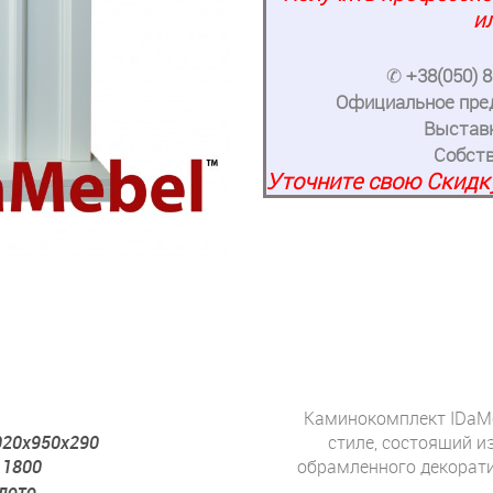
и
✆
+38(050) 8
Официальное пред
Выстав
Собств
Уточните свою Скидку
Каминокомплект IDaMeb
020x950x290
стиле, состоящий 
 1800
обрамленного декорат
лото