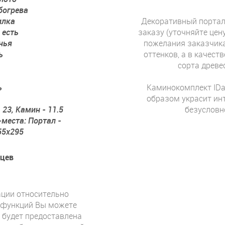
богрева
илка
Декоративный портал
:
есть
заказу (уточняйте це
нья
пожелания заказчика
ь
оттенков, а в качес
ь
сорта древес
ь
Каминокомплект IDa
образом украсит ин
 23, Камин - 11.5
безусловн
-места: Портал -
55x295
яцев
ции относительно
 функций Вы можете
 будет предоставлена