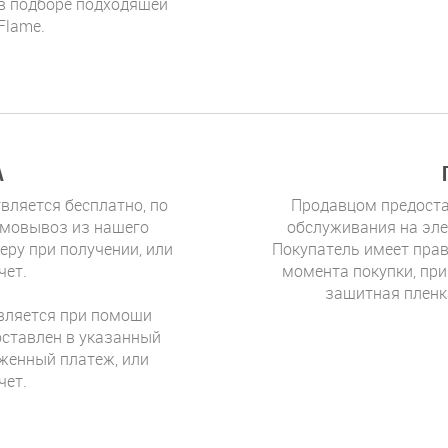
в подборе подходящей
Flame.
А
вляется бесплатно, по
Продавцом предоста
амовывоз из нашего
обслуживания на эле
еру при получении, или
Покупатель имеет прав
чет.
момента покупки, при
защитная пленк
твляется при помощи
оставлен в указанный
оженный платеж, или
чет.