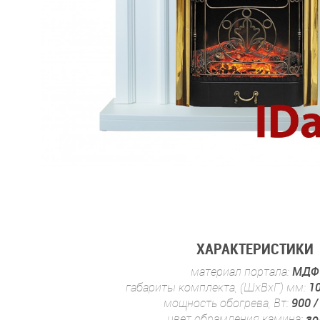
ХАРАКТЕРИСТИКИ
материал портала:
МДФ
габариты комплекта, (ШхВхГ) мм:
1
мощность обогрева, Вт:
900 /
цвет обрамления камина:
зо